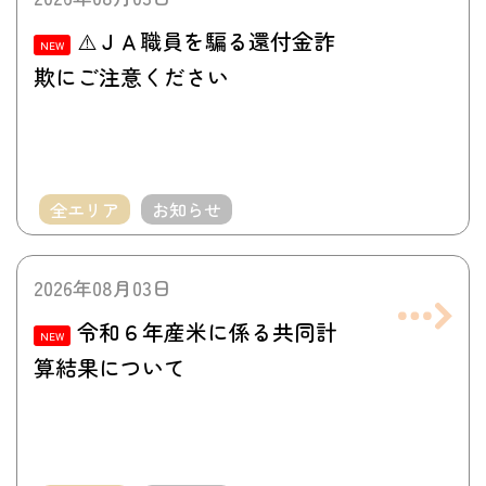
⚠️ＪＡ職員を騙る還付金詐
NEW
欺にご注意ください
全エリア
お知らせ
2026年08月03日
令和６年産米に係る共同計
NEW
算結果について