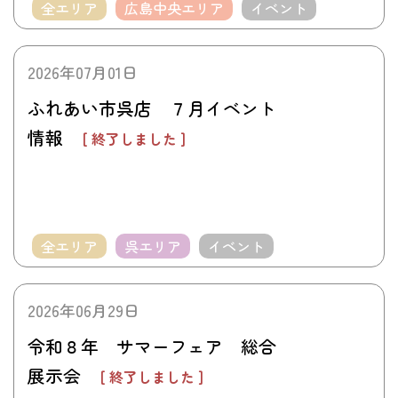
全エリア
広島中央エリア
イベント
2026年07月01日
ふれあい市呉店 ７月イベント
情報
[ 終了しました ]
全エリア
呉エリア
イベント
2026年06月29日
令和８年 サマーフェア 総合
展示会
[ 終了しました ]