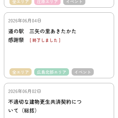
全エリア
庄原エリア
イベント
2026年06月04日
道の駅 三矢の里あきたかた
感謝祭
[ 終了しました ]
全エリア
広島北部エリア
イベント
2026年06月02日
不適切な建物更生共済契約につ
いて（総括）