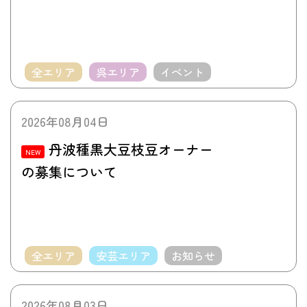
全エリア
呉エリア
イベント
2026年08月04日
丹波種黒大豆枝豆オーナー
NEW
の募集について
全エリア
安芸エリア
お知らせ
2026年08月03日