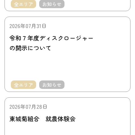
全エリア
お知らせ
2026年07月31日
令和７年度ディスクロージャー
の開示について
全エリア
お知らせ
2026年07月28日
東城菊組合 就農体験会