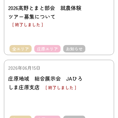
2026高野とまと部会 就農体験
ツアー募集について
[ 終了しました ]
全エリア
庄原エリア
お知らせ
2026年06月15日
庄原地域 総合展示会 JAひろ
しま庄原支店
[ 終了しました ]