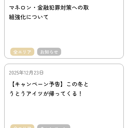
マネロン・金融犯罪対策への取
組強化について
全エリア
お知らせ
2025年12月23日
【キャンペーン予告】この冬と
うとうアイツが帰ってくる！