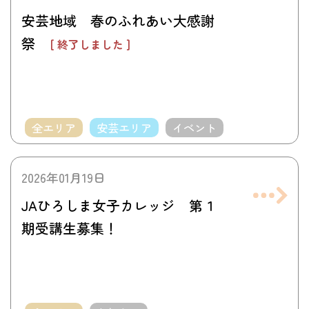
安芸地域 春のふれあい大感謝
祭
[ 終了しました ]
全エリア
安芸エリア
イベント
2026年01月19日
JAひろしま女子カレッジ 第１
期受講生募集！