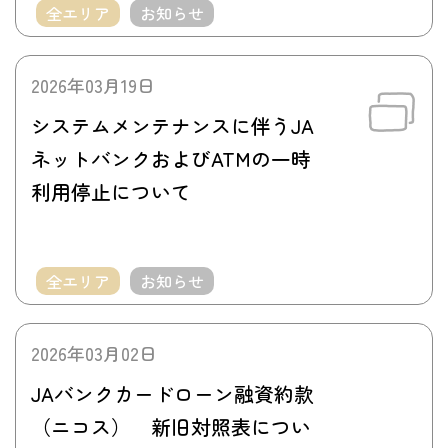
全エリア
お知らせ
2026年03月19日
システムメンテナンスに伴うJA
ネットバンクおよびATMの一時
利用停止について
全エリア
お知らせ
2026年03月02日
JAバンクカードローン融資約款
（ニコス） 新旧対照表につい