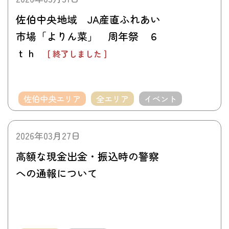
佐伯中央地域 JA産直ふれあい
市場「よりん菜」 周年祭 ６
ｔｈ
[ 終了しました ]
佐伯中央エリア
全エリア
イベント
2026年03月27日
高額な現金出金・振込時の警察
への通報について