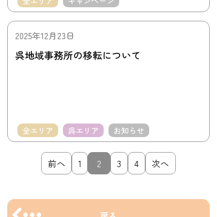
全エリア
キャンペーン
2025年12月23日
呉地域事務所の移転について
全エリア
呉エリア
お知らせ
前へ
1
2
3
4
次へ
戻る