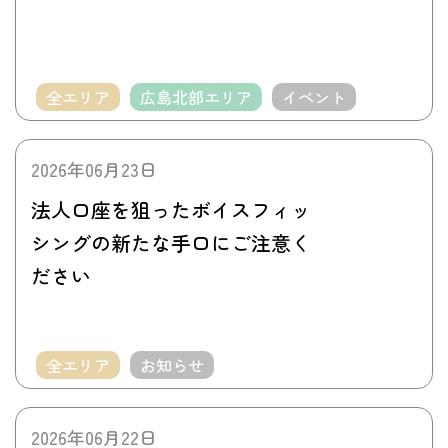
全エリア
広島北部エリア
イベント
2026年06月23日
法人口座を狙ったボイスフィッ
シングの新たな手口にご注意く
ださい
全エリア
お知らせ
2026年06月22日