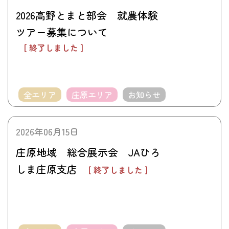
2026高野とまと部会 就農体験
ツアー募集について
[ 終了しました ]
全エリア
庄原エリア
お知らせ
2026年06月15日
庄原地域 総合展示会 JAひろ
しま庄原支店
[ 終了しました ]