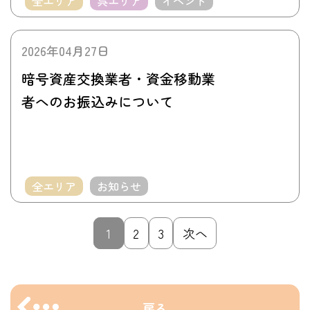
全エリア
呉エリア
イベント
2026年04月27日
暗号資産交換業者・資金移動業
者へのお振込みについて
全エリア
お知らせ
1
2
3
次へ
戻る