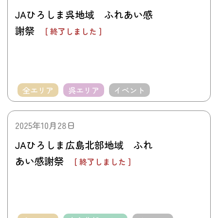
JAひろしま呉地域 ふれあい感
謝祭
[ 終了しました ]
全エリア
呉エリア
イベント
2025年10月28日
JAひろしま広島北部地域 ふれ
あい感謝祭
[ 終了しました ]