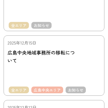
全エリア
お知らせ
2025年12月15日
広島中央地域事務所の移転につ
いて
全エリア
広島中央エリア
お知らせ
2025年12月12日