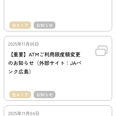
全エリア
お知らせ
2025年11月05日
【重要】ATMご利用限度額変更
のお知らせ（外部サイト：JAバ
ンク広島）
全エリア
お知らせ
2025年11月04日