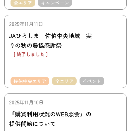
全エリア
キャンペーン
2025年11月11日
JAひろしま 佐伯中央地域 実
りの秋の農協感謝祭
[ 終了しました ]
佐伯中央エリア
全エリア
イベント
2025年11月10日
『購買利用状況のWEB照会』の
提供開始について