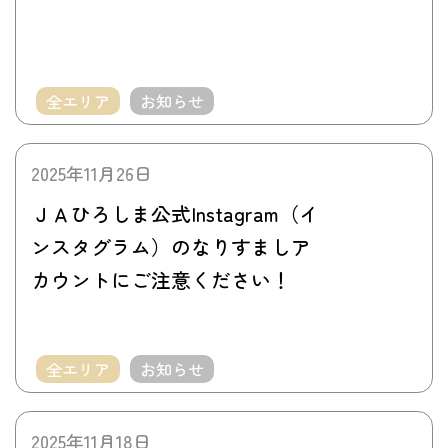
全エリア
お知らせ
2025年11月26日
ＪＡひろしま公式Instagram（イ
ンスタグラム）のなりすましア
カウントにご注意ください！
全エリア
お知らせ
2025年11月18日