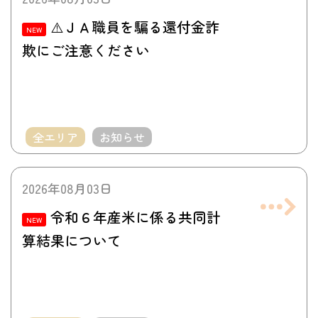
⚠️ＪＡ職員を騙る還付金詐
NEW
欺にご注意ください
全エリア
お知らせ
2026年08月03日
令和６年産米に係る共同計
NEW
算結果について