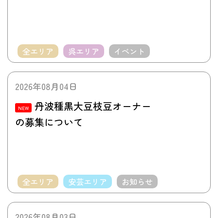
全エリア
呉エリア
イベント
2026年08月04日
丹波種黒大豆枝豆オーナー
NEW
の募集について
全エリア
安芸エリア
お知らせ
2026年08月03日