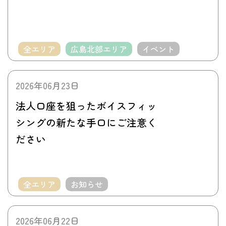
全エリア
広島北部エリア
イベント
2026年06月23日
法人口座を狙ったボイスフィッ
シングの新たな手口にご注意く
ださい
全エリア
お知らせ
2026年06月22日