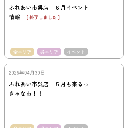
ふれあい市呉店 ６月イベント
情報
[ 終了しました ]
全エリア
呉エリア
イベント
2026年04月30日
ふれあい市呉店 ５月も来るっ
きゃな市！！