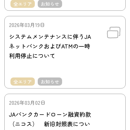
全エリア
お知らせ
2026年03月19日
システムメンテナンスに伴うJA
ネットバンクおよびATMの一時
利用停止について
全エリア
お知らせ
2026年03月02日
JAバンクカードローン融資約款
（ニコス） 新旧対照表につい