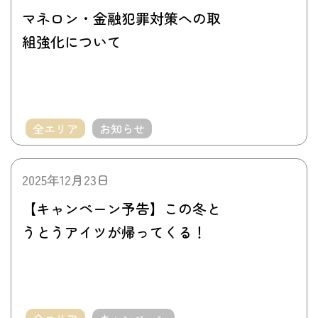
マネロン・金融犯罪対策への取
組強化について
全エリア
お知らせ
2025年12月23日
【キャンペーン予告】この冬と
うとうアイツが帰ってくる！