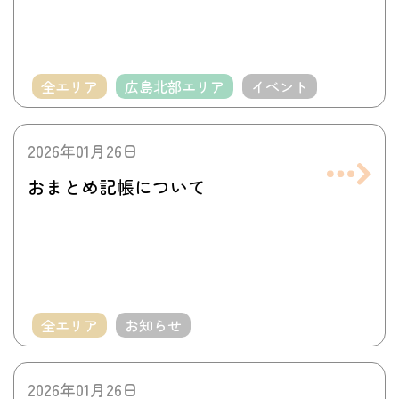
全エリア
広島北部エリア
イベント
2026年01月26日
おまとめ記帳について
全エリア
お知らせ
2026年01月26日