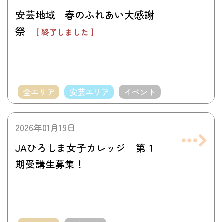
安芸地域 春のふれあい大感謝
祭
[ 終了しました ]
全エリア
安芸エリア
イベント
2026年01月19日
JAひろしま女子カレッジ 第１
期受講生募集！