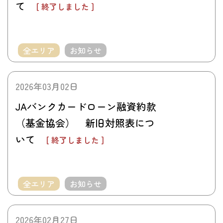
て
[ 終了しました ]
全エリア
お知らせ
2026年03月02日
JAバンクカードローン融資約款
（基金協会） 新旧対照表につ
いて
[ 終了しました ]
全エリア
お知らせ
2026年02月27日