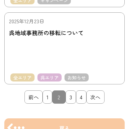
全エリア
キャンペーン
2025年12月23日
呉地域事務所の移転について
全エリア
呉エリア
お知らせ
前へ
1
2
3
4
次へ
戻る