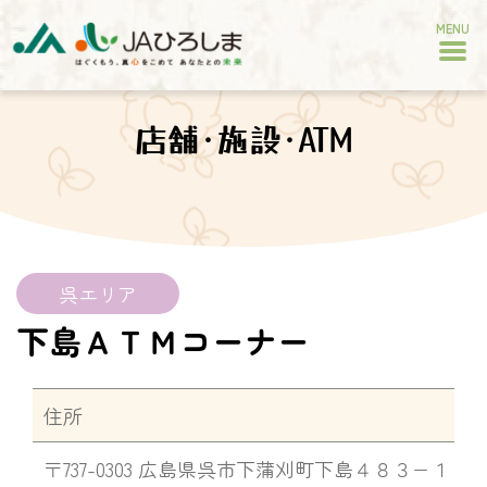
MENU
店舗･施設･ATM
呉エリア
下島ＡＴＭコーナー
住所
〒737-0303 広島県呉市下蒲刈町下島４８３−１