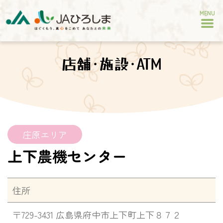
MENU
店舗･施設･ATM
庄原エリア
上下農機センター
住所
〒729-3431 広島県府中市上下町上下８７２