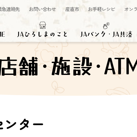
緊急連絡先
お問い合わせ
産直市
お手軽レシピ
オン
ME
JAひろしまのこと
JAバンク・JA共済
店舗･施設･AT
センター