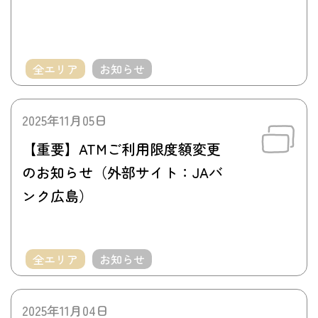
全エリア
お知らせ
2025年11月05日
【重要】ATMご利用限度額変更
のお知らせ（外部サイト：JAバ
ンク広島）
全エリア
お知らせ
2025年11月04日