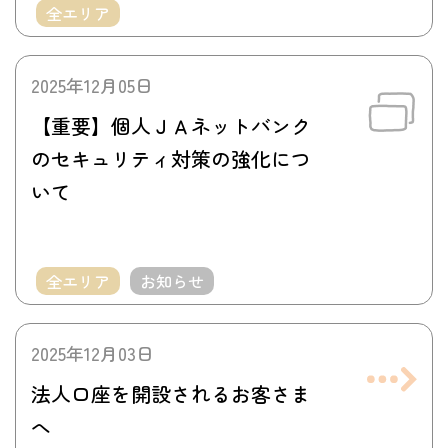
全エリア
2025年12月05日
【重要】個人ＪＡネットバンク
のセキュリティ対策の強化につ
いて
全エリア
お知らせ
2025年12月03日
法人口座を開設されるお客さま
へ