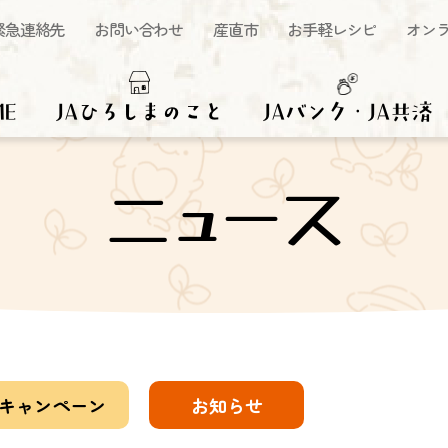
緊急連絡先
お問い合わせ
産直市
お手軽レシピ
オン
ME
JAひろしまのこと
JAバンク・JA共済
ニュース
キャンペーン
お知らせ