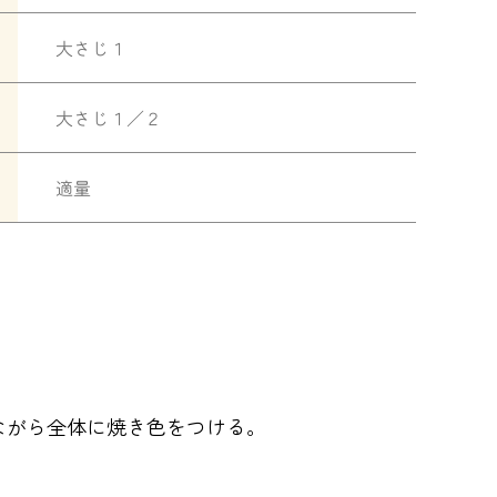
大さじ１
大さじ１／２
適量
ながら全体に焼き色をつける。