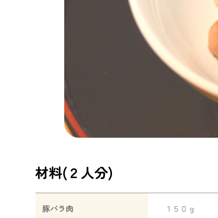
材料(２人分)
１５０ｇ
豚バラ肉