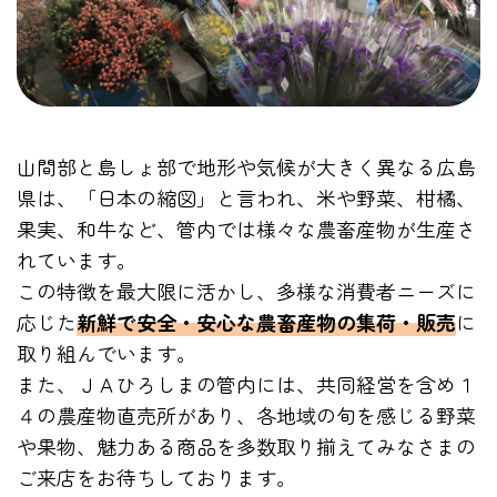
山間部と島しょ部で地形や気候が大きく異なる広島
県は、「日本の縮図」と言われ、米や野菜、柑橘、
果実、和牛など、管内では様々な農畜産物が生産さ
れています。
この特徴を最大限に活かし、多様な消費者ニーズに
応じた
新鮮で安全・安心な農畜産物の集荷・販売
に
取り組んでいます。
また、ＪＡひろしまの管内には、共同経営を含め１
４の農産物直売所があり、各地域の旬を感じる野菜
や果物、魅力ある商品を多数取り揃えてみなさまの
ご来店をお待ちしております。