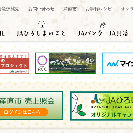
緊急連絡先
お問い合わせ
産直市
お手軽レシピ
オン
ME
JAひろしまのこと
JAバンク・JA共済