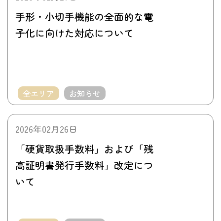
手形・小切手機能の全面的な電
子化に向けた対応について
全エリア
お知らせ
2026年02月26日
「硬貨取扱手数料」および「残
高証明書発行手数料」改定につ
いて