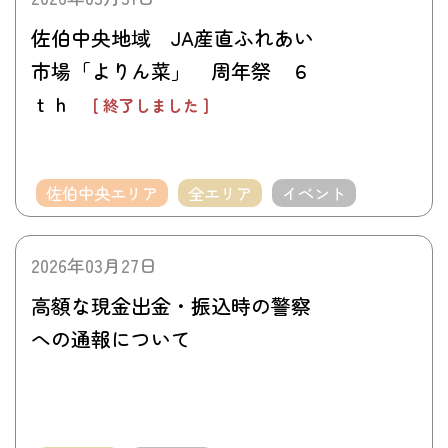
佐伯中央地域 JA産直ふれあい
市場「よりん菜」 周年祭 ６
ｔｈ
[ 終了しました ]
佐伯中央エリア
全エリア
イベント
2026年03月27日
高額な現金出金・振込時の警察
への通報について