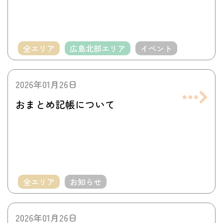
全エリア
広島北部エリア
イベント
2026年01月26日
おまとめ記帳について
全エリア
お知らせ
2026年01月26日