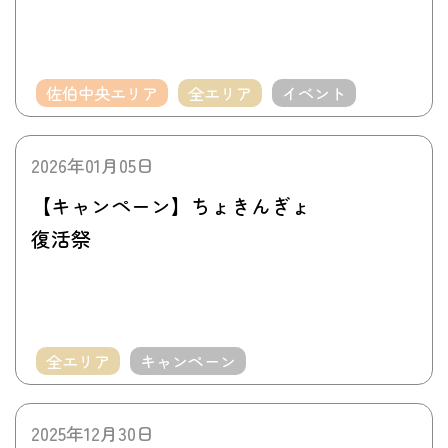
佐伯中央エリア
全エリア
イベント
2026年01月05日
【キャンペーン】ちょきんぎょ
復活祭
全エリア
キャンペーン
2025年12月30日