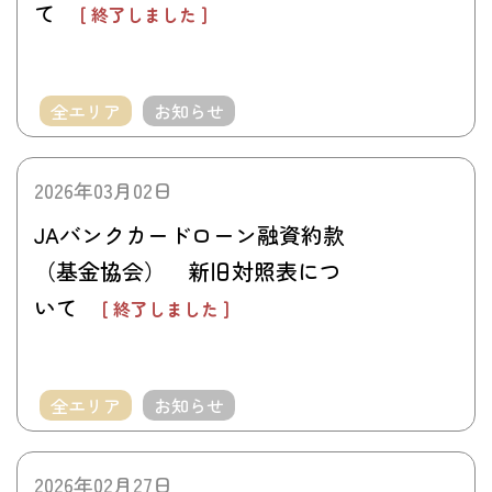
て
[ 終了しました ]
全エリア
お知らせ
2026年03月02日
JAバンクカードローン融資約款
（基金協会） 新旧対照表につ
いて
[ 終了しました ]
全エリア
お知らせ
2026年02月27日