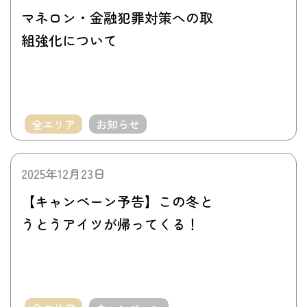
マネロン・金融犯罪対策への取
組強化について
全エリア
お知らせ
2025年12月23日
【キャンペーン予告】この冬と
うとうアイツが帰ってくる！