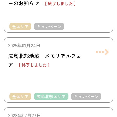
ーのお知らせ
[ 終了しました ]
全エリア
キャンペーン
2025年01月24日
広島北部地域 メモリアルフェ
ア
[ 終了しました ]
全エリア
広島北部エリア
キャンペーン
2023年07月27日