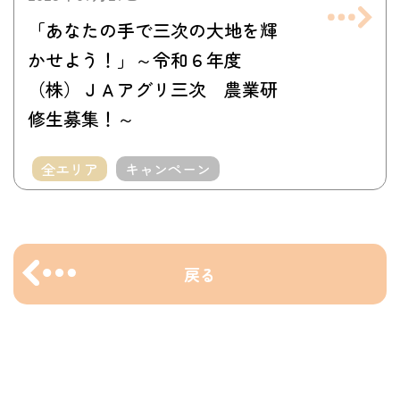
「あなたの手で三次の大地を輝
かせよう！」～令和６年度
（株）ＪＡアグリ三次 農業研
修生募集！～
全エリア
キャンペーン
戻る