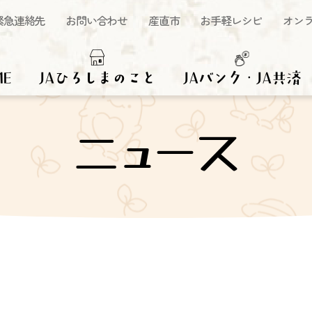
緊急連絡先
お問い合わせ
産直市
お手軽レシピ
オン
ME
JAひろしまのこと
JAバンク・JA共済
ニュース