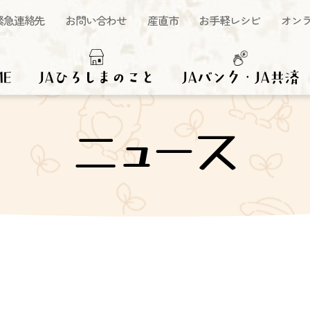
緊急連絡先
お問い合わせ
産直市
お手軽レシピ
オン
ME
JAひろしまのこと
JAバンク・JA共済
ニュース