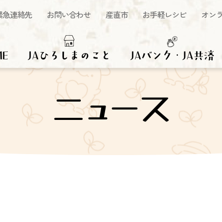
緊急連絡先
お問い合わせ
産直市
お手軽レシピ
オン
ME
JAひろしまのこと
JAバンク・JA共済
ニュース